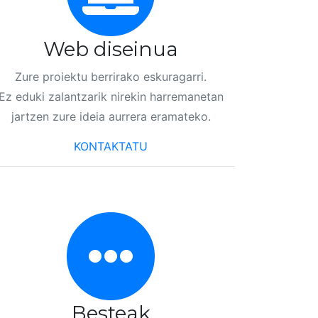
Web diseinua
Zure proiektu berrirako eskuragarri.
Ez eduki zalantzarik nirekin harremanetan
jartzen zure ideia aurrera eramateko.
KONTAKTATU
Besteak