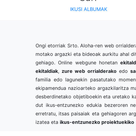
IKUSI ALBUMAK
Ongi etorriak Srto. Aloha-ren web orrialder
motako argazki eta bideoak aurkitu ahal ditu
gehiago. Online webgune honetan
ekital
ekitaldiak
,
zure web orrialderako
edo
sa
familia edo lagunekin pasatutako mome
ekipamendua nazioarteko argazkilaritza m
desberdinetako objetiboekin eta uretako ka
dut ikus-entzunezko edukia bezeroren neurr
erretratu, itsas paisaiak eta gehiagoren a
izatea eta
ikus-entzunezko proiektuekiko