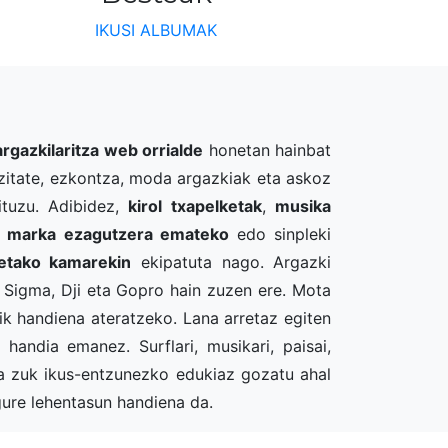
IKUSI ALBUMAK
argazkilaritza web orrialde
honetan hainbat
blizitate, ezkontza, moda argazkiak eta askoz
ituzu. Adibidez,
kirol txapelketak
,
musika
re marka ezagutzera emateko
edo sinpleki
etako kamarekin
ekipatuta nago. Argazki
Sigma, Dji eta Gopro hain zuzen ere. Mota
ik handiena ateratzeko. Lana arretaz egiten
 handia emanez. Surflari, musikari, paisai,
sia zuk ikus-entzunezko edukiaz gozatu ahal
ure lehentasun handiena da.