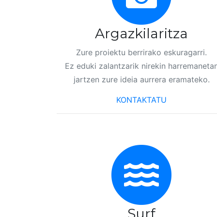
Argazkilaritza
Zure proiektu berrirako eskuragarri.
Ez eduki zalantzarik nirekin harremaneta
jartzen zure ideia aurrera eramateko.
KONTAKTATU
Surf