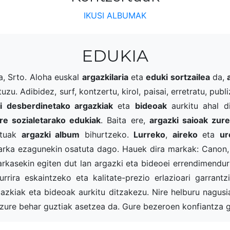
IKUSI ALBUMAK
EDUKIA
a, Srto. Aloha euskal
argazkilaria
eta
eduki sortzailea
da,
zu. Adibidez, surf, kontzertu, kirol, paisai, erretratu, pu
di desberdinetako argazkiak
eta
bideoak
aurkitu ahal d
re sozialetarako edukiak
. Baita ere,
argazki saioak zu
ntuak
argazki album
bihurtzeko.
Lurreko
,
aireko
eta
ur
arka ezagunekin osatuta dago. Hauek dira markak: Canon, 
rkasekin egiten dut lan argazki eta bideoei errendimendur
ira eskaintzeko eta kalitate-prezio erlazioari garrantzi
rgazkiak eta bideoak aurkitu ditzakezu. Nire helburu nagu
zure behar guztiak asetzea da. Gure bezeroen konfiantza g