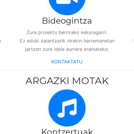
Bideogintza
Zure proiektu berrirako eskuragarri.
n
Ez eduki zalantzarik nirekin harremanetan
jartzen zure ideia aurrera eramateko.
KONTAKTATU
ARGAZKI MOTAK
Kontzertuak