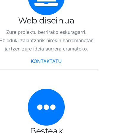
Web diseinua
Zure proiektu berrirako eskuragarri.
Ez eduki zalantzarik nirekin harremanetan
jartzen zure ideia aurrera eramateko.
KONTAKTATU
Besteak