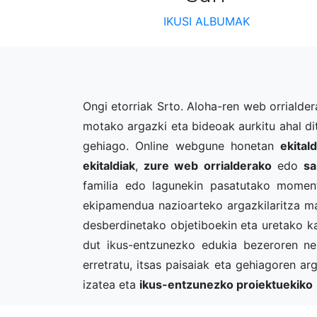
IKUSI ALBUMAK
Ongi etorriak Srto. Aloha-ren web orrialder
motako argazki eta bideoak aurkitu ahal ditu
gehiago. Online webgune honetan
ekital
ekitaldiak
,
zure web orrialderako
edo
sa
familia edo lagunekin pasatutako mome
ekipamendua nazioarteko argazkilaritza m
desberdinetako objetiboekin eta uretako ka
dut ikus-entzunezko edukia bezeroren neurr
erretratu, itsas paisaiak eta gehiagoren a
izatea eta
ikus-entzunezko proiektuekiko