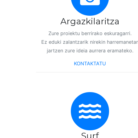
Argazkilaritza
Zure proiektu berrirako eskuragarri.
Ez eduki zalantzarik nirekin harremaneta
jartzen zure ideia aurrera eramateko.
KONTAKTATU
Surf