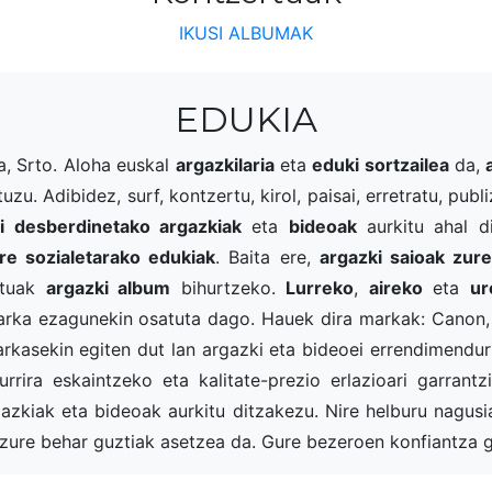
IKUSI ALBUMAK
EDUKIA
a, Srto. Aloha euskal
argazkilaria
eta
eduki sortzailea
da,
zu. Adibidez, surf, kontzertu, kirol, paisai, erretratu, pu
di desberdinetako argazkiak
eta
bideoak
aurkitu ahal d
re sozialetarako edukiak
. Baita ere,
argazki saioak zu
ntuak
argazki album
bihurtzeko.
Lurreko
,
aireko
eta
ur
arka ezagunekin osatuta dago. Hauek dira markak: Canon, 
rkasekin egiten dut lan argazki eta bideoei errendimendur
ira eskaintzeko eta kalitate-prezio erlazioari garrantzi
rgazkiak eta bideoak aurkitu ditzakezu. Nire helburu nagu
zure behar guztiak asetzea da. Gure bezeroen konfiantza g