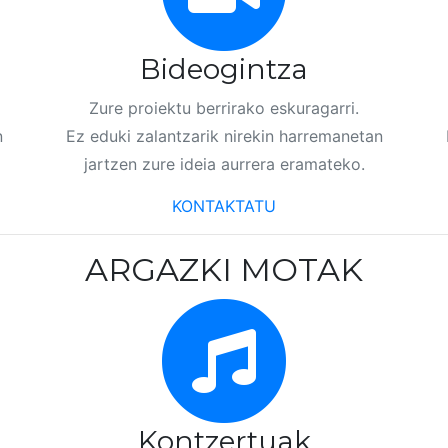
Bideogintza
Zure proiektu berrirako eskuragarri.
n
Ez eduki zalantzarik nirekin harremanetan
jartzen zure ideia aurrera eramateko.
KONTAKTATU
ARGAZKI MOTAK
Kontzertuak