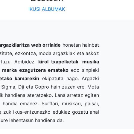
IKUSI ALBUMAK
argazkilaritza web orrialde
honetan hainbat
blizitate, ezkontza, moda argazkiak eta askoz
ituzu. Adibidez,
kirol txapelketak
,
musika
re marka ezagutzera emateko
edo sinpleki
etako kamarekin
ekipatuta nago. Argazki
Sigma, Dji eta Gopro hain zuzen ere. Mota
ik handiena ateratzeko. Lana arretaz egiten
 handia emanez. Surflari, musikari, paisai,
sia zuk ikus-entzunezko edukiaz gozatu ahal
ure lehentasun handiena da.