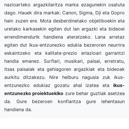
nazioarteko argazkilaritza marka ezagunekin osatuta
dago. Hauek dira markak: Canon, Sigma, Dji eta Gopro
hain zuzen ere. Mota desberdinetako objetiboekin eta
uretako karkasekin egiten dut lan argazki eta bideoei
errendimendurik handiena ateratzeko. Lana arretaz
egiten dut ikus-entzunezko edukia bezeroren neurrira
eskaintzeko eta kalitate-prezio erlazioari garrantzi
handia emanez. Surflari, musikari, paisai, erretratu,
itsas paisaiak eta gehiagoren argazkiak eta bideoak
aurkitu ditzakezu. Nire helburu nagusia zuk ikus-
entzunezko edukiaz gozatu ahal izatea eta
ikus-
entzunezko proiektuekiko
zure behar guztiak asetzea
da. Gure bezeroen konfiantza gure lehentasun
handiena da.