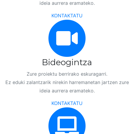
ideia aurrera eramateko.
KONTAKTATU
Bideogintza
Zure proiektu berrirako eskuragarri.
Ez eduki zalantzarik nirekin harremanetan jartzen zure
ideia aurrera eramateko.
KONTAKTATU