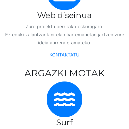
Web diseinua
Zure proiektu berrirako eskuragarri.
Ez eduki zalantzarik nirekin harremanetan jartzen zure
ideia aurrera eramateko.
KONTAKTATU
ARGAZKI MOTAK
Surf