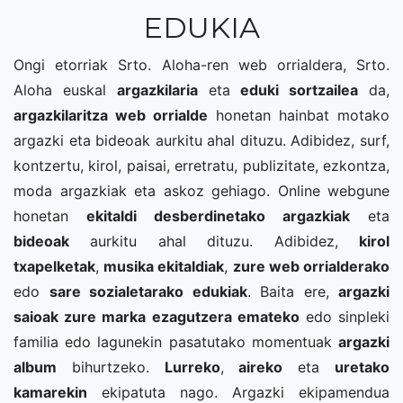
EDUKIA
Ongi etorriak Srto. Aloha-ren web orrialdera, Srto.
Aloha euskal
argazkilaria
eta
eduki sortzailea
da,
argazkilaritza web orrialde
honetan hainbat motako
argazki eta bideoak aurkitu ahal dituzu. Adibidez, surf,
kontzertu, kirol, paisai, erretratu, publizitate, ezkontza,
moda argazkiak eta askoz gehiago. Online webgune
honetan
ekitaldi desberdinetako argazkiak
eta
bideoak
aurkitu ahal dituzu. Adibidez,
kirol
txapelketak
,
musika ekitaldiak
,
zure web orrialderako
edo
sare sozialetarako edukiak
. Baita ere,
argazki
saioak zure marka ezagutzera emateko
edo sinpleki
familia edo lagunekin pasatutako momentuak
argazki
album
bihurtzeko.
Lurreko
,
aireko
eta
uretako
kamarekin
ekipatuta nago. Argazki ekipamendua