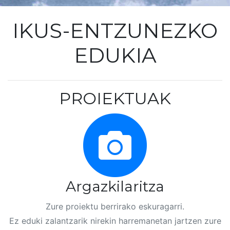
IKUS-ENTZUNEZKO
EDUKIA
PROIEKTUAK
Argazkilaritza
Zure proiektu berrirako eskuragarri.
Ez eduki zalantzarik nirekin harremanetan jartzen zure